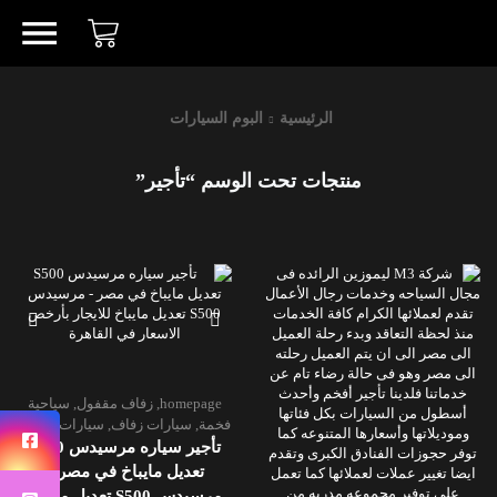
الرئيسية
البوم السيارات
منتجات تحت الوسم “تأجير”
homepage
,
زفاف مقفول
,
سياحية
فخمة
,
سيارات زفاف
,
سيارات سياحة
تأجير سياره مرسيدس S500
تعديل مايباخ في مصر –
مرسيدس S500 تعديل مايباخ