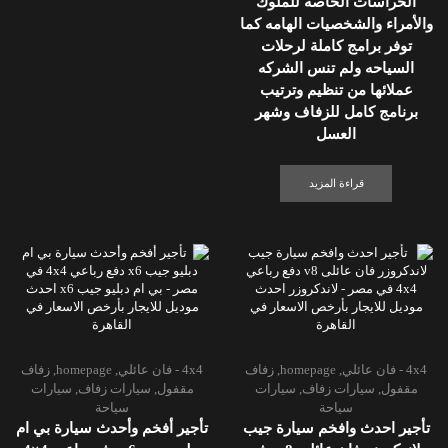
الحراسات الخاصه للملوك
والأمراء والشخصيات الهامه كما
توفر برامج كاملة لرحلات
السياحه ولم تنس الشركه
عملائها من تنظيم وترتيب
برنامج كامل للزفاف وشهر
العسل
قراءة المزيد
4x4 - فان عائلي
,
homepage
,
زفاف
4x4 - فان عائلي
,
homepage
,
زفاف
مقفول
,
سيارات زفاف
,
سيارات
مقفول
,
سيارات زفاف
,
سيارات
سياحة
سياحة
تأجير احدث وافخم سيارة جيب
تأجير أفخم وأحدث سيارة بي ام