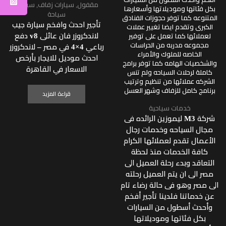
مقفول
,
سيارات زفاف
,
سيارات
سياحة
تأجير احدث وافخم سيارة جيب
لاندكروزر فان عائلى v8 دفع
رباعي 4×4 في مصر – لاندكروزر
احدث موديل للايجار بأرخص
الاسعار في القاهرة
قراءة المزيد
خدمات سياحية
شركة M3 ليموزين الرائده فى
مجال السياحه وخدمات رجال
الأعمال تقدم لعملائها الكرام
كافة الخدمات منذ لحظة
التعاقد وبدء رحلة العميل الى
مصر الى ان يتم العميل رحلته
الى مصر وهو فى حالة رضاء تام
عن خدماتنا فلدينا تأجير أفخم
وأحدث أسطول من السيارات
بكل فئاتها وموديلاتها