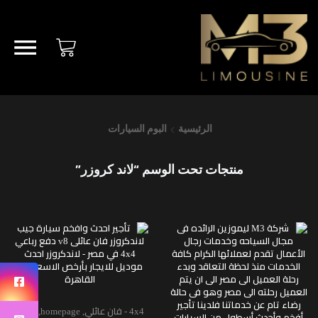
الرئيسية
البوم السيارات
منتجات تحت الوسم “لاند كروزر”
4x4 - فان عائلي
,
homepage
,
زفاف