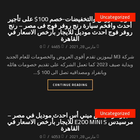
Uncategorized
أقوى العروض والتخفيضات-خصم 100$ على تأجير
أحدث وافخم سيارة رنج روفر فوج فى مصر – رنج
روفر فوج احدث موديل للايجار بأرخص الاسعار في
القاهرة
مارس 28, 2021
/
4465
/
0
شركة M3 ليموزين تقدم أقوى العروض والخصومات للعام الجديد
وبداية صيف 2023 كما تعمل الشركه على تقديم خصومات هائله
وبانفراد ومصداقيه تصل الى 100 $...
CONTINUE READING
Uncategorized
تأجير مرسيدس ميني أس احدث موديل في مصر –
مرسيدس E200 MINI S للايجار بأرخص الاسعار في
القاهرة
مارس 28, 2021
/
4053
/
0