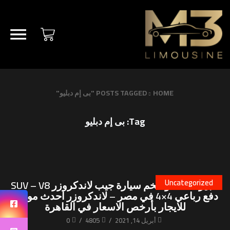
HOME
POSTS TAGGED "بى إم دبليو"
Tag: بى إم دبليو
Uncategorized
تأجير احدث وافخم سيارة جيب لاندكروزر SUV – V8
دفع رباعي 4×4 في مصر – لاندكروزر احدث موديل
للايجار بأرخص الاسعار في القاهرة
أبريل 14, 2021
/
4805
/
0