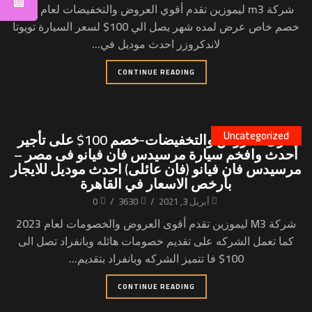
شركة m3 ليموزين تقدم أقوي العروض والتخفيضات لعام 2021
خصم خاص عرض لمده شهر يصل الي 100$ لسعر السيارة تويوتا
لاندكروزر احدث موديل في...
CONTINUE READING
Uncategorized
أقوى العروض والتخفيضات-خصم 100$ على تأجير
أحدث وافخم سيارة مرسيدس فان فيانو فى مصر –
مرسيدس فان فيانو (فان عائلى) احدث موديل للايجار
بأرخص الاسعار في القاهرة
أبريل 3, 2021
/
3630
/
0
شركة M3 ليموزين تقدم أقوى العروض والخصومات لعام 2023
كما تعمل الشركه على تقديم خصومات هائله وبانفراد تصل الى
100$ فا تتميز الشركه وبانفراد بتقديم...
CONTINUE READING