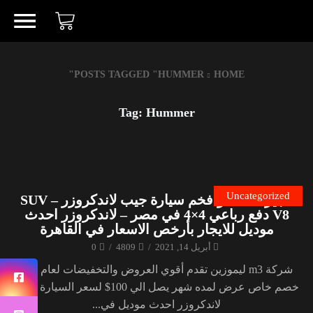
POSTS TAGGED "HUMMER"
HOME
Tag: Hummer
Uncategorized
تأجير احدث وافخم سيارة جيب لاندكروزر SUV –
V8 دفع رباعي 4×4 في مصر – لاندكروزر احدث
موديل للايجار بأرخص الاسعار في القاهرة
أبريل 14, 2021
/
4809
/
0
شركة m3 ليموزين تقدم أقوي العروض والتخفيضات لعام 2021
خصم خاص عرض لمده شهر يصل الي 100$ لسعر السيارة تويوتا
لاندكروزر احدث موديل في...