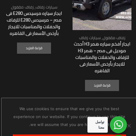
سيارات زفاف
,
زفاف مقفول
ايجار سياره مرسيدس E280 فى
مصر – مرسيدس E280 للزفاف
والحفلات والمناسبات للايجار
بأرخص الأسعار فى القاهره
زفاف مقفول
,
سيارات زفاف
ايجار أفخم سياره همر H3 أحدث
قراءة المزيد
موديل فى مصر – همر H3
للزفاف والحفلات والمناسبات
للايجار بأرخص الأسعار فى
القاهره
قراءة المزيد
We use cookies to ensure that we give you the best
experience on our website. If you continue to use this site
To use this widget, please enable static block via Customizer
تواصل
we will assume that you are happy with it.
settings
معنا