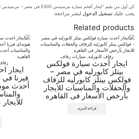
كن أول من يقيم “ايجار أفخم سياره مرسيدس E300 في مصر – مرسيدس E300 للزفاف والحفلات والمناسبات للايجار بأرخص الأسعار فى القاهره”
يجب عليك
تسجيل الدخول
لنشر مراجعة.
Related products
زفاف كابورليه
,
سيارات زفاف
ايجار أحدث سيارة فولكس
زفاف
ايجار ا
بيتلز كابورليه في مصر –
فيرنا في 
فولكس بيتلز كابورليه للزفاف
أحدث مودي
والحفلات والمناسبات للايجار
والمنا
بأرخص الأسعار فى القاهره
للايجار
قراءة المزيد