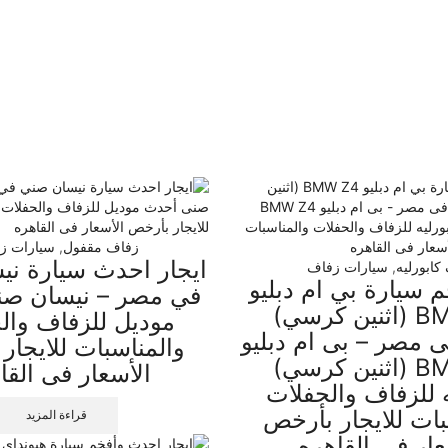
زفاف مقفول
,
سيارات ز
ايجار احدث سيارة ن
كابورليه
,
سيارات زفاف
م سيارة بي ام دبليو
في مصر – نيسان ص
BMW Z4 (اثنين كرسي)
موديل للزفاف وال
ى مصر – بى ام دبليو
والمناسبات للايجار
BMW Z4 (اثنين كرسي)
الأسعار فى القا
ه للزفاف والحفلات
بات للايجار بأرخص
قراءة المزيد
عار فى القاهره