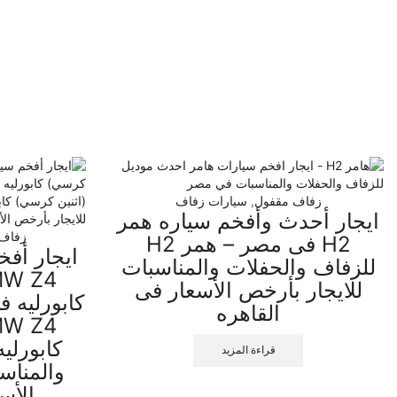
زفاف مقفول
,
سيارات زفاف
ايجار أحدث وأفخم سياره همر
زفاف 
H2 فى مصر – همر H2
ايجار أفخ
للزفاف والحفلات والمناسبات
للايجار بأرخص الأسعار فى
كابورليه ف
القاهره
كابورلي
قراءة المزيد
والمناس
الأس