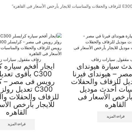
 مقفول
,
سيارات زفاف
زفاف مقفول
,
سيارات ز
حدث سيارة هيونداى
ايجار أفخم سياره ك
مصر – هيونداى فيرنا
C300 بأقوى تعد
ل للزفاف والحفلات
رويس فى مصر – كر
سبات أحدث موديل
C300 تعديل رو
 بأرخص الأسعار فى
للزفاف والحفلات وال
القاهره
للايجار بأرخص الأس
القاهره
قراءة المزيد
قراءة المزيد