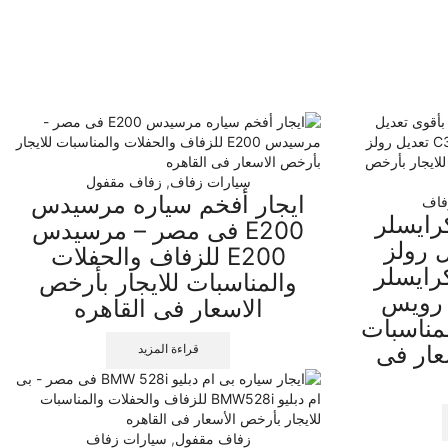
سيارات زفاف
,
زفاف مقفول
ايجار أفخم سياره مرسيدس
فاف
رايسلر
E200 فى مصر – مرسيدس
يل رولز
E200 للزفاف والحفلات
ايسلر
والمناسبات للايجار بأرخص
لز رويس
الاسعار فى القاهره
مناسبات
عار فى
قراءة المزيد
زفاف مقفول
,
سيارات زفاف