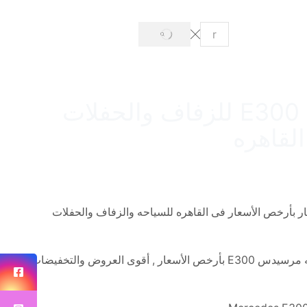
SEARCH
Search
input
ايجار أفخم سياره مرسيدس E300 في مصر – مرسيدس E300 للزفاف والحفلات
القاهره
م سياره مرسيدس E300 فى مصر, مرسيدس E300 للايجار بأرخص الأسعار فى القاهره للسياحه والزفاف والحفلات
لعشاق الفخامه والرفاهيه والرقى لدينا أفخم سيارات الزفاف الفخمه مرسيدس E300 بأرخص الأسعار , أقوى العروض والتخفيضات فى