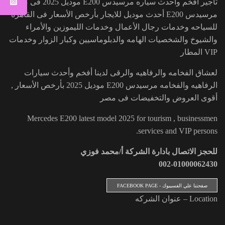
تأجير أفخم وأحدث سياره مرسيدس E200 موديل 2025 فى مصر,
مرسيدس E200 أحدث موديل للايجار بأرخص الأسعار فى القاهره
للسياحه وخدمات رجال الأعمال وخدمات الليموزين والأمراء
والشيوخ والشخصيات الهامه والدبلوماسيين وكبار الزوار وخدمات
VIP المطار
لعشاق الفخامه والرفاهيه والرقى لدينا أفخم وأحدث سيارات
الرفاهيه والفخامه مرسيدس E200 موديل 2025 بأرخص الأسعار ,
أقوى العروض والتخفيضات فى مصر
Mercedes E200 latest model 2025 for tourism , businessmen
services and VIP persons.
للحجز الاتصال بادارة الشركة أ/محمد فوزي
002-01000062430
صفحتنا علي الفسيبوك - FACEBOOK PAGE
Location – عنوان الشركه