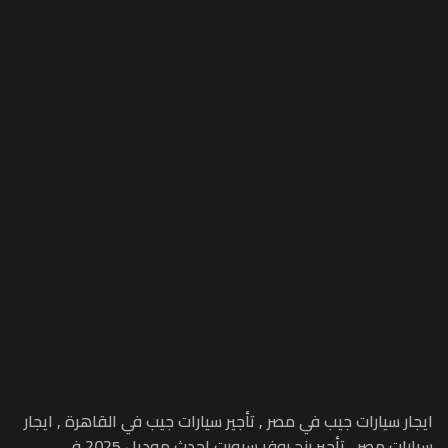
ايجار سيارات جيب في مصر , تأجير سيارات جيب في القاهرة , ايجار
سيارات مصر , تأجير رنج روفر سبورت احدث موديل 2025 في