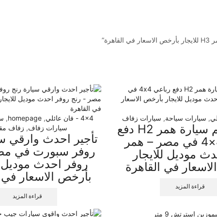
,
سيارات سياحة
,
سيارات زفاف
4x4 - فان عائلي
,
homepage
,
سي
تأجير افخم سيارة همر H2 دفع
سيارات زفاف
,
زفاف مق
تأجير احدث وارقي سي
رباعي 4×4 في مصر – همر
روفر سبورت في مصر
احدث موديل للايجار
روفر احدث موديل ل
لاسعار في القاهرة
بأرخص الاسعار في ا
قراءة المزيد
قراءة المزيد