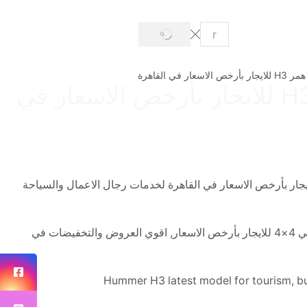
SEARCH
Search
input
تأجير احدث سيارة همر H3 دفع رباعي 4×4 في مصر – همر H3 للايجار بأرخص الاسعار في
احدث سيارات همر H3 دفع رباعي 4×4 في مصر, همر H3 للايجار بأرخص الاسعار في القاهرة لخدمات رجال الاعمال والسياحة
لعشاق الفخامة والتميز لدينا احدث وافخم سيارات همر H3 دفع رباعي 4×4 للايجار بأرخص الاسعار, اقوي العروض والتخفيضات في
Hummer H3 latest model for tourism, bui