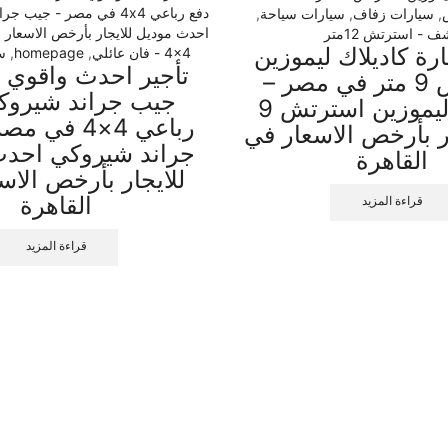
,
سيارات زفاف
,
سيارات سياحة
,
 - استرتش 12متر
رة كاديلاك ليموزين
4x4 - فان عائلي
,
homepage
,
س
تأجير احدث واقوي 
استرتش 9 متر في مصر –
جيب جراند شيروك
كاديلاك ليموزين استرتش 9
رباعي 4×4 ف
ار بأرخص الاسعار في
جراند شيروكي احدث
القاهرة
للايجار بأرخص الاس
القاهرة
قراءة المزيد
قراءة المزيد