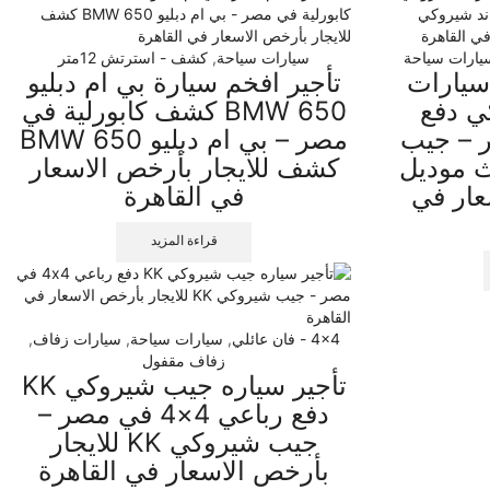
يارات سياحة
سيارات سياحة
,
كشف - استرتش 12متر
سيارات
تأجير افخم سيارة بي ام دبليو
ي دفع
BMW 650 كشف كابورلية في
ي مصر – جيب
مصر – بي ام دبليو BMW 650
 موديل
كشف للايجار بأرخص الاسعار
عار في
في القاهرة
قراءة المزيد
4x4 - فان عائلي
,
سيارات سياحة
,
سيارات زفاف
,
زفاف مقفول
تأجير سياره جيب شيروكي KK
دفع رباعي 4×4 في مصر –
جيب شيروكي KK للايجار
بأرخص الاسعار في القاهرة