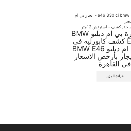
احة
,
كشف - استرتش 12متر
تأجير سيارة بي ام دبليو BMW
E46 330I كشف كابورلية في
مصر -بي ام دبليو BMW E46
 للايجار بأرخص الاسعار
في القاهرة
قراءة المزيد