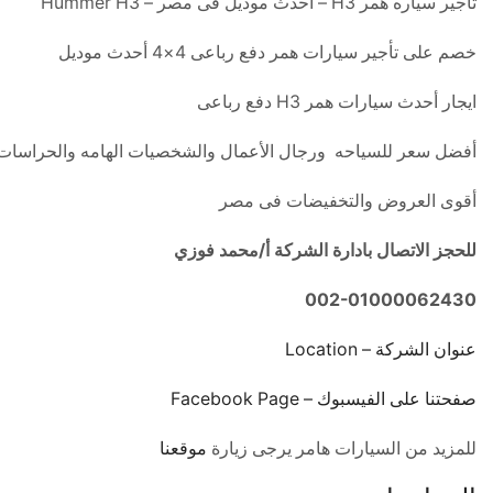
تأجير سياره همر H3 – أحدث موديل فى مصر – Hummer H3
خصم على تأجير سيارات همر دفع رباعى 4×4 أحدث موديل
ايجار أحدث سيارات همر H3 دفع رباعى
أفضل سعر للسياحه ورجال الأعمال والشخصيات الهامه والحراسات
أقوى العروض والتخفيضات فى مصر
للحجز الاتصال بادارة الشركة أ/محمد فوزي
002-01000062430
عنوان الشركة – Location
صفحتنا على الفيسبوك – Facebook Page
للمزيد من السيارات هامر يرجى زيارة
موقعنا