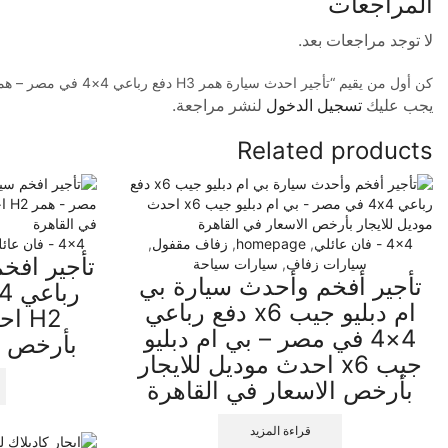
المراجعات
لا توجد مراجعات بعد.
كن أول من يقيم “تأجير احدث سيارة همر H3 دفع رباعي 4×4 في مصر – همر H3 للايجار بأرخص الاسعار في القاهرة”
يجب عليك
تسجيل الدخول
لنشر مراجعة.
Related products
4x4 - فان عائلي
,
homepage
,
زفاف مقفول
,
4x4 - فان عائلي
سيارات زفاف
,
سيارات سياحة
تأجير أفخم وأحدث سيارة بي
ام دبليو جيب x6 دفع رباعي
H2 
4×4 في مصر – بي ام دبليو
بأرخص ا
جيب x6 احدث موديل للايجار
بأرخص الاسعار في القاهرة
قراءة المزيد