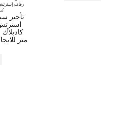
زفاف إسترتش
كشف
تأجير سيا
متر للايج