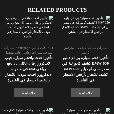
RELATED PRODUCTS
سيارات سياحة
,
كشف - استرتش
4x4 - فان عائلي
,
homepage
,
سيارات
12متر
سياحة
,
سيارات زفاف
,
زفاف مقفول
تأجير افخم سيارة بي ام دبليو
تأجير احدث وافخم سيارة جيب
BMW 650 كشف كابورلية في
لاندكروزر فان عائلى v8 دفع
مصر – بي ام دبليو BMW 650
رباعي 4×4 في مصر –
كشف للايجار بأرخص الاسعار
لاندكروزر احدث موديل للايجار
في القاهرة
بأرخص الاسعار في القاهرة
قراءة المزيد
قراءة المزيد