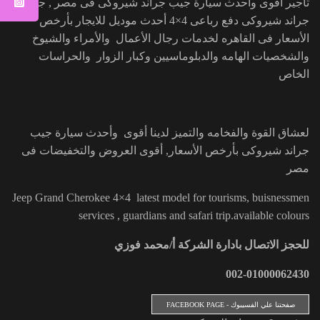
تأجير أقوى وأحدث سيارة جيب جراند شيروكى فى مصر , جيب
جراند شيروكى دفع رباعى 4×4 أحدث موديل للايجار بأرخص
الأسعار فى القاهره لخدمات رجال الأعمال والأمراء والشيوخ
والشخصيات الهامه والدبلوماسيين وكبار الزوار والحراسات
الخاص
لعشاق القوة والفخامه والتميز لدينا أقوى وأحدث سيارة جيب
جراند شيروكى بأرخص الأسعار, أقوى العروض والتخفيضات فى
مصر
Jeep Grand Cherokee 4×4 latest model for tourisms, buisnessmen
services , guardians and safari trip.available colours
للحجز الاتصال بادارة الشركة أ/محمد فوزي
002-01000062430
صفحتنا علي الفسيبوك - FACEBOOK PAGE