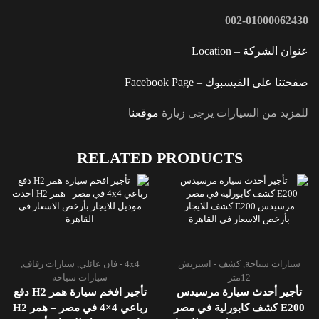
002-01000062430
عنوان الشركة – Location
صفحتنا على الفيسبوك – Facebook Page
للمزيد من السيارات يرجى زيارة
موقعنا
RELATED PRODUCTS
سيارات سياحة
,
كشف - استرتش
4x4 - فان عائلي
,
سيارات زفاف
,
12متر
سيارات سياحة
تأجير أحدث سيارة مرسيدس
تأجير افخم سيارة همر H2 دفع
E200 كشف كابورلية في مصر
رباعي 4×4 في مصر – همر H2