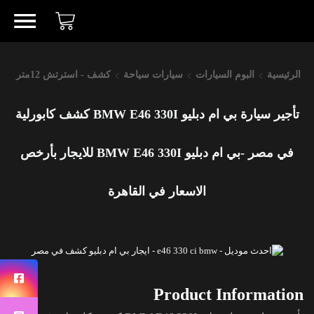
الرئيسية
البوم السيارات
سيارات سياحة
كشف - استرتش 12متر
تأجير سيارة بي ام دبليو BMW E46 330I كشف كابورلية
في مصر -بي ام دبليو BMW E46 330I للايجار بأرخص
الاسعار في القاهرة
Product Information