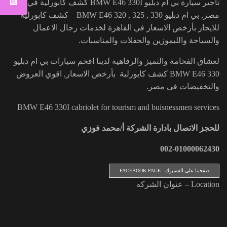
تأجير سيارة بي ام دبليو BMW E46 330I كشف كابورلية في
مصر, بي ام دبليو BMW E46 320 , 325 , 330 كشف كابورلية
للايجار بأرخص الاسعار في القاهرة لخدمات رجال الاعمال
والسياحة والليموزين والحفلات والمناسبات.
لعشاق الفخامة والتميز والرفاهية لدينا افخم سيارات بي ام دبليو
BMW E46 330 كشف كابورلية بأرخص الاسعار, اقوي العروض
والتخفيضات في مصر.
BMW E46 330I cabriolet for tourism and buisnessmen services
للحجز الاتصال بادارة الشركة أ/محمد فوزي
002-01000062430
صفحتنا علي الفسبوك - FACEBOOK PAGE
Location – عنوان الشركه