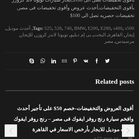
بأقوى التخفيضات,أحدث عروض وأقوى تخفيضات فى مصر,
تخفيضات حصريه تصل الى 100$
s500
,
s400
,
E280
,
E200
,
BMW
,
740
,
528
,
525
Tags:
,
أحدث موديل
,
إيجار
,
القاهرة
,
اليخت
,
بى إم دبليو
,
تويوتا لاندر كروزر
,
للإيجار
,
مرسيدس
,
مصر
Related posts
أقوى العروض والتخفيضات-خصم 50$ على تأجير أحدث
وافخم سيارة رنج روفر ايفوك فى مصر – رنج روفر ايفوك
احدث موديل للايجار بأرخص الاسعار في القاهرة