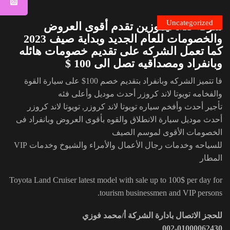
Uncategorized
شركة M3 ليموزين تقدم أقوى العروض
والخصومات للعام الجديد وبداية صيف 2023
كما تعمل الشركه على تقديم خصومات هائله
وبانفراد ومصداقيه تصل الى 100 $
فا تتميز الشركه وبانفراد بتقديم خصم 100$ على سيارة القوة
والفخامه تويوتا لاند كروزر أحدث موديل وأعلى فئه
تأجير أحدث وأفخم سياره تويوتا لاند كروزر, تويوتا لاند كروزر
أحدث موديل سيارة الانطلاق والقوه بأقوى العروض وبانفراد فى
الخصومات الأقوى لموسم الصيف
للسياحه وخدمات رجال الأعمال والأمراء والشيوخ وخدمات VIP
المطار
Toyota Land Cruiser latest model with sale up to 100$ per day for
tourism businessmen and VIP persons.
للحجز الاتصال بادارة الشركة أ/محمد فوزي
002-01000062430